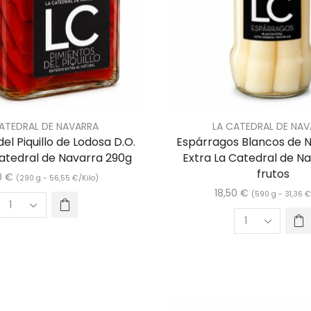
ATEDRAL DE NAVARRA
LA CATEDRAL DE NA
el Piquillo de Lodosa D.O.
Espárragos Blancos de 
Catedral de Navarra 290g
Extra La Catedral de N
frutos
0
€
(290 g -
56,55
€
/Kilo)
18,50
€
(590 g -
31,36