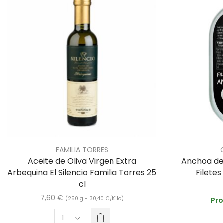
FAMILIA TORRES
Aceite de Oliva Virgen Extra
Anchoa del
Arbequina El Silencio Familia Torres 25
Filete
cl
7,60
€
(250 g -
30,40
€
/Kilo)
Pro