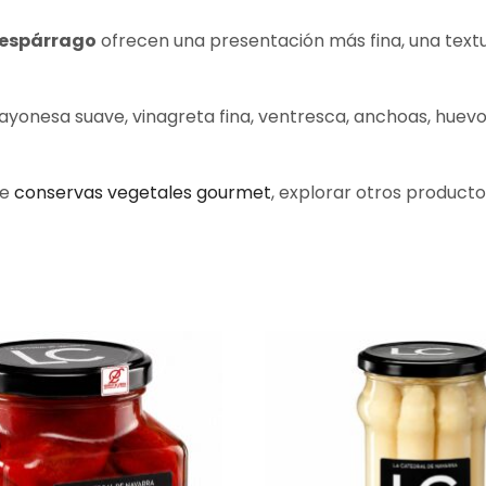
 espárrago
ofrecen una presentación más fina, una textu
mayonesa suave, vinagreta fina, ventresca, anchoas, huev
de
conservas vegetales gourmet
, explorar otros product