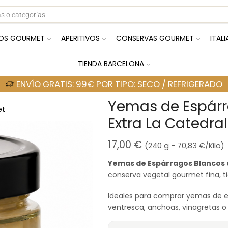
OS GOURMET
APERITIVOS
CONSERVAS GOURMET
ITAL
TIENDA BARCELONA
ENVÍO GRATIS: 99€ POR TIPO: SECO / REFRIGERADO
Yemas de Espárr
et
Extra La Catedra
17,00
€
(240 g -
70,83
€
/Kilo)
Yemas de Espárragos Blancos d
conserva vegetal gourmet fina, tie
Ideales para comprar yemas de esp
ventresca, anchoas, vinagretas 