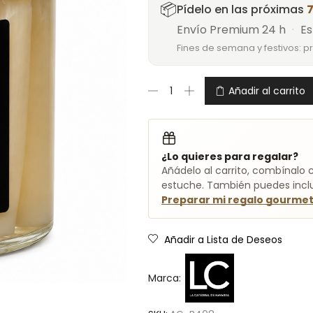
📦
Pídelo en las próximas
7
Envío Premium 24 h
·
Es
Fines de semana y festivos: p
Añadir al carrito
¿Lo quieres para regalar?
Añádelo al carrito, combínalo c
estuche. También puedes inclui
Preparar mi regalo gourme
Añadir a Lista de Deseos
Marca: