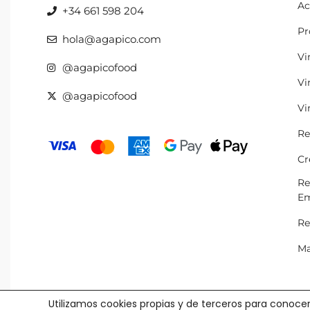
Ac
+34 661 598 204
Pr
hola@agapico.com
Vi
@agapicofood
Vi
@agapicofood
Vi
Re
Cr
Re
Em
Re
Ma
Utilizamos cookies propias y de terceros para conocer