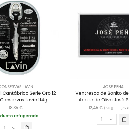
CONSERVAS LAVIN
JOSE PEÑA
 Cantábrico Serie Oro 12
Ventresca de Bonito de
s Conservas Lavín 114g
Aceite de Oliva José 
18,35
€
12,45
€
(120 g -
103,75
ducto refrigerado