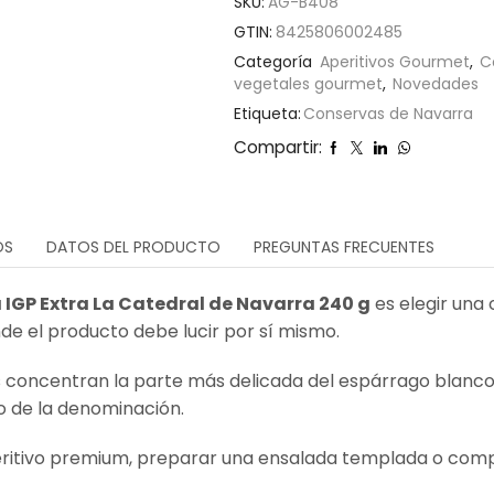
SKU:
AG-B408
GTIN:
8425806002485
Categoría
Aperitivos Gourmet
,
C
vegetales gourmet
,
Novedades
Etiqueta:
Conservas de Navarra
Compartir:
OS
DATOS DEL PRODUCTO
PREGUNTAS FRECUENTES
IGP Extra La Catedral de Navarra 240 g
es elegir una 
nde el producto debe lucir por sí mismo.
 concentran la parte más delicada del espárrago blanco 
o de la denominación.
ritivo premium, preparar una ensalada templada o comp