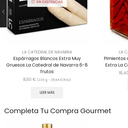
SIN EXISTENCIAS
LA CATEDRAL DE NAVARRA
LA C
Espárragos Blancos Extra Muy
Pimientos d
Gruesos La Catedral de Navarra 6-8
Extra La 
frutos
16,4
8,50
€
(220 g -
38,64
€
/Kilo)
LEER MÁS
Completa Tu Compra Gourmet