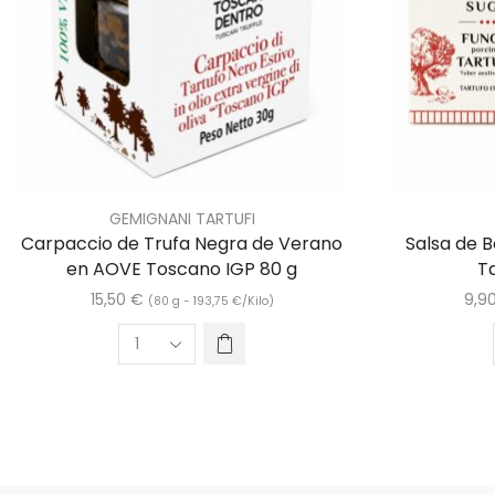
GEMIGNANI TARTUFI
Carpaccio de Trufa Negra de Verano
Salsa de B
en AOVE Toscano IGP 80 g
T
15,50
€
9,9
(80 g -
193,75
€
/Kilo)