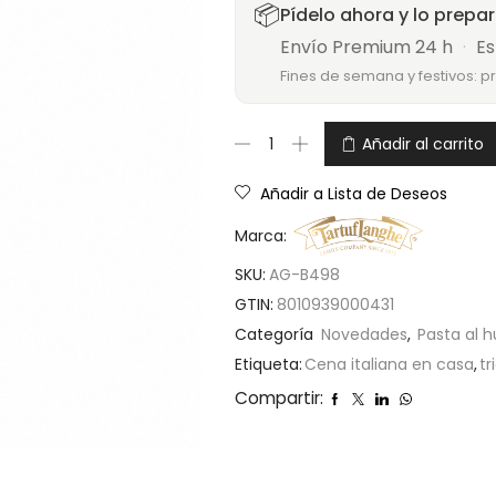
📦
Pídelo ahora y lo prepa
Envío Premium 24 h
·
Es
Fines de semana y festivos: p
Añadir al carrito
Añadir a Lista de Deseos
Marca:
SKU:
AG-B498
GTIN:
8010939000431
Categoría
Novedades
,
Pasta al h
Etiqueta:
Cena italiana en casa
,
tr
Compartir: