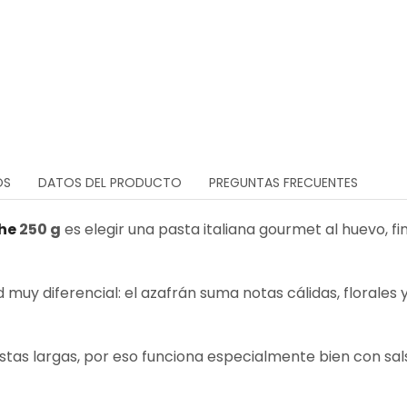
OS
DATOS DEL PRODUCTO
PREGUNTAS FRECUENTES
he
250 g
es elegir una pasta italiana gourmet al huevo, 
 muy diferencial: el azafrán suma notas cálidas, florale
pastas largas, por eso funciona especialmente bien con sa