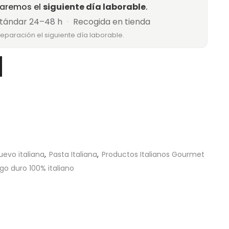
raremos el
siguiente día laborable
.
tándar 24–48 h
·
Recogida en tienda
reparación el siguiente día laborable.
uevo italiana
,
Pasta Italiana
,
Productos Italianos Gourmet
igo duro 100% italiano