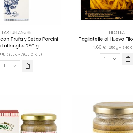
TARTUFLANGHE
FILOTEA
 con Trufa y Setas Porcini
Tagliatelle al Huevo Fil
rtuflanghe 250 g
4,60
€
(250 g -
18,40
€
0
€
(250 g -
79,60
€
/Kilo)