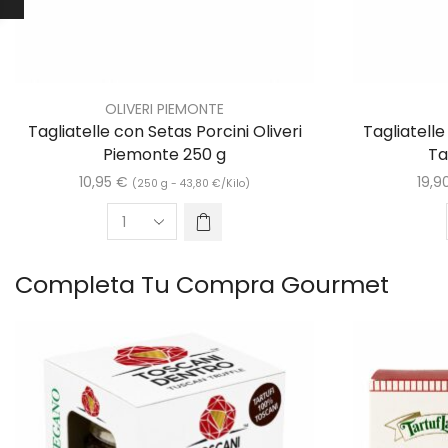
OLIVERI PIEMONTE
Tagliatelle con Setas Porcini Oliveri
Tagliatelle
Piemonte 250 g
Ta
10,95
€
19,9
(250 g -
43,80
€
/Kilo)
Completa Tu Compra Gourmet