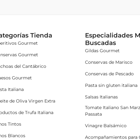
ategorías Tienda
Especialidades 
Buscadas
eritivos Gourmet
Gildas Gourmet
nservas Gourmet
Conservas de Marisco
choas del Cantábrico
Conservas de Pescado
esos Gourmet
Pasta sin gluten italiana
sta Italiana
Salsas Italianas
eite de Oliva Virgen Extra
Tomate Italiano San Mar
oductos de Trufa Italiana
Passata
nos Tintos
Vinagre Balsámico
nos Blancos
Acompañamientos para 