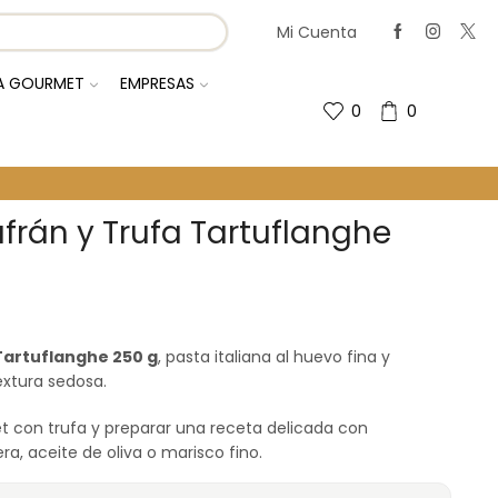
Mi Cuenta
IA GOURMET
EMPRESAS
0
0
afrán y Trufa Tartuflanghe
 Tartuflanghe 250 g
, pasta italiana al huevo fina y
extura sedosa.
 con trufa y preparar una receta delicada con
ra, aceite de oliva o marisco fino.