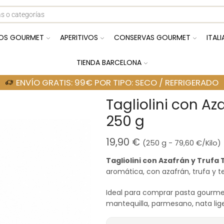
OS GOURMET
APERITIVOS
CONSERVAS GOURMET
ITAL
TIENDA BARCELONA
ENVÍO GRATIS: 99€ POR TIPO: SECO / REFRIGERADO
Tagliolini con Az
250 g
19,90
€
(250 g -
79,60
€
/Kilo)
Tagliolini con Azafrán y Trufa
aromática, con azafrán, trufa y t
Ideal para comprar pasta gourmet
mantequilla, parmesano, nata lige