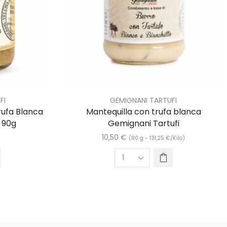
FI
GEMIGNANI TARTUFI
rufa Blanca
Mantequilla con trufa blanca
 90g
Gemignani Tartufi
10,50
€
(80 g -
131,25
€
/Kilo)