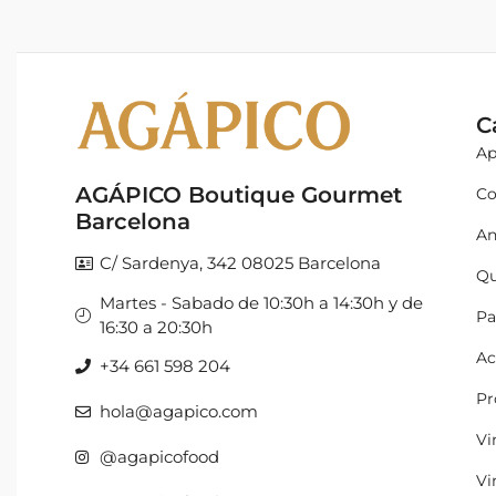
C
Ap
AGÁPICO Boutique Gourmet
Co
Barcelona
An
C/ Sardenya, 342 08025 Barcelona
Qu
Martes - Sabado de 10:30h a 14:30h y de
Pa
16:30 a 20:30h
Ac
+34 661 598 204
Pr
hola@agapico.com
Vi
@agapicofood
Vi