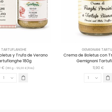
TARTUFLANGHE
GEMIGNANI TARTU
oletus y Trufa de Verano
Crema de Boletus con T
artuflanghe 180g
Gemignani Tartufi
0
€
11,90
€
(180 g -
55,00
€
/Kilo)