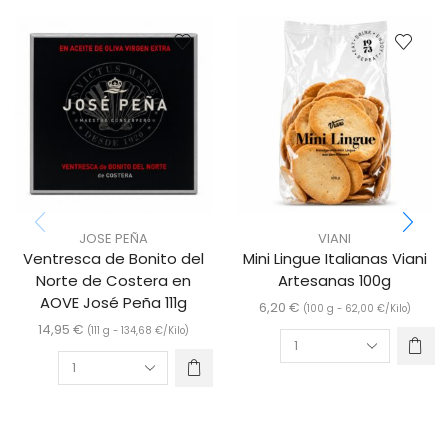
JOSE PEÑA
VIANI
Ventresca de Bonito del
Mini Lingue Italianas Viani
Norte de Costera en
Artesanas 100g
AOVE José Peña 111g
6,20
€
(100 g -
62,00
€
/Kilo)
14,95
€
(111 g -
134,68
€
/Kilo)