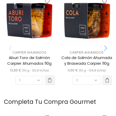
CARPIER AHUMADOS
CARPIER AHUMADOS
Aburi Toro de Salmón
Cola de Salmón Ahumada
Carpier Ahumados 110g
y Braseada Carpier 110g
13,85
€
11,90
€
(110 g -
125,91
€
/Kilo)
(110 g -
108,18
€
/Kilo)
Completa Tu Compra Gourmet