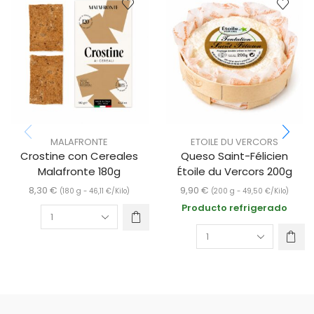
MALAFRONTE
ETOILE DU VERCORS
Crostine con Cereales
Queso Saint-Félicien
Malafronte 180g
Étoile du Vercors 200g
8,30
€
9,90
€
(180 g -
46,11
€
/Kilo)
(200 g -
49,50
€
/Kilo)
Producto refrigerado