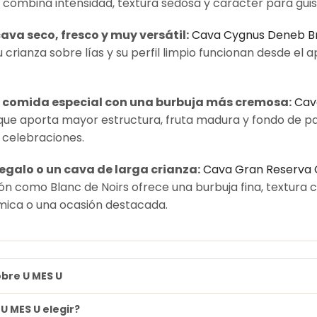
 combina intensidad, textura sedosa y carácter para guis
ava seco, fresco y muy versátil:
Cava Cygnus Deneb Br
su crianza sobre lías y su perfil limpio funcionan desde el 
 comida especial con una burbuja más cremosa:
Cav
rque aporta mayor estructura, fruta madura y fondo de p
 celebraciones.
egalo o un cava de larga crianza:
Cava Gran Reserva C
ón como Blanc de Noirs ofrece una burbuja fina, textur
ica o una ocasión destacada.
bre U MES U
U MES U elegir?