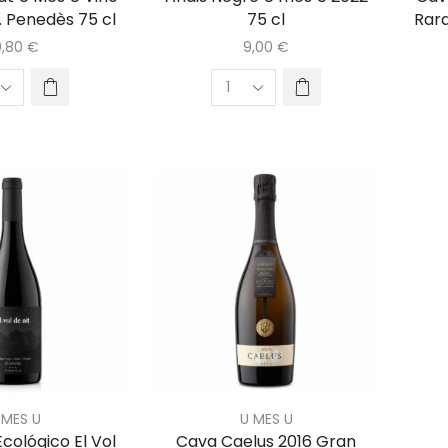
. Penedès 75 cl
75 cl
Rara
0,80
€
9,00
€
 MES U
U MES U
Ecológico El Vol
Cava Caelus 2016 Gran