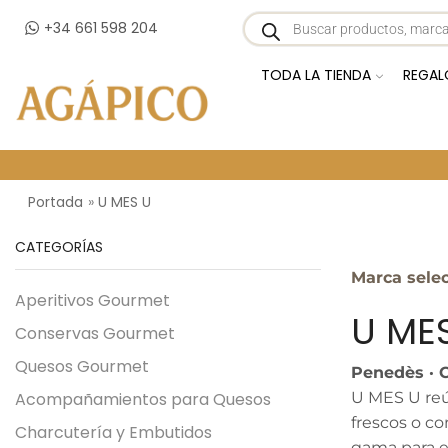
+34 661 598 204
TODA LA TIENDA
REGAL
Portada
»
U MES U
CATEGORÍAS
Marca sele
Aperitivos Gourmet
U ME
Conservas Gourmet
Quesos Gourmet
Penedès · C
Acompañamientos para Quesos
U MES U reú
frescos o c
Charcutería y Embutidos
gama para el