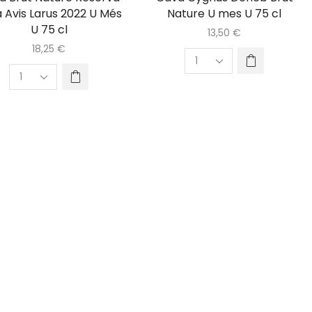
 Avis Larus 2022 U Més
Nature U mes U 75 cl
U 75 cl
13,50
€
18,25
€