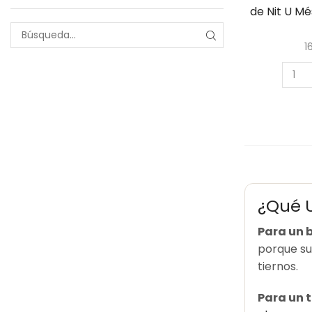
de Nit U M
1
¿Qué U
Para un b
porque su 
tiernos.
Para un 