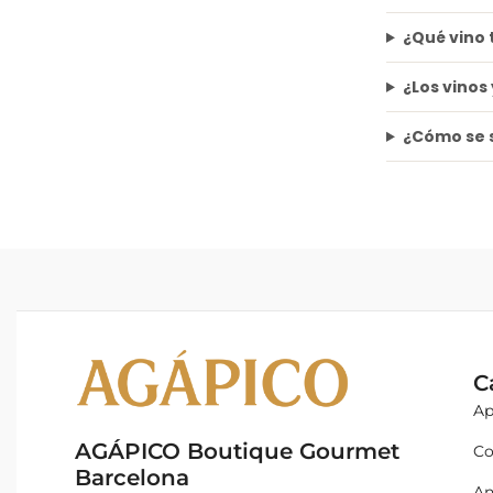
¿Qué vino 
¿Los vinos
¿Cómo se 
C
Ap
AGÁPICO Boutique Gourmet
Co
Barcelona
An