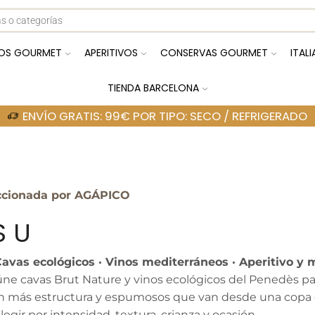
OS GOURMET
APERITIVOS
CONSERVAS GOURMET
ITAL
TIENDA BARCELONA
ENVÍO GRATIS: 99€ POR TIPO: SECO / REFRIGERADO
ccionada por AGÁPICO
S U
avas ecológicos · Vinos mediterráneos · Aperitivo y
ne cavas Brut Nature y vinos ecológicos del Penedès pa
on más estructura y espumosos que van desde una copa d
egir por intensidad, textura, crianza y ocasión.