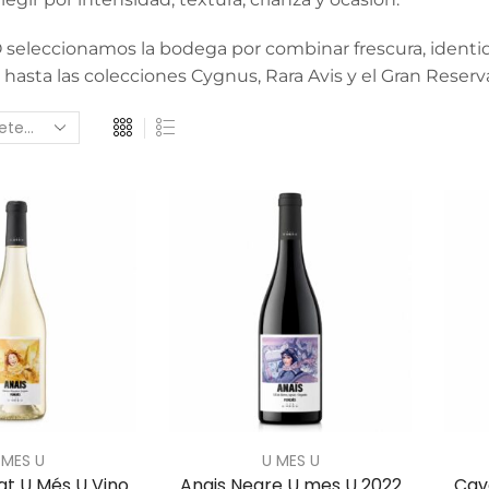
seleccionamos la bodega por combinar frescura, identid
hasta las colecciones Cygnus, Rara Avis y el Gran Reserv
 MES U
U MES U
at U Més U Vino
Anais Negre U mes U 2022
Cav