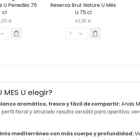
és U Penedès 75
Reserva Brut Nature U Més
cl
U 75 cl
6,00
€
43,95
€
 MES U elegir?
lanco aromático, fresco y fácil de compartir:
Anais M
perfil floral y afrutado resulta versátil para aperitivo, 
tinto mediterráneo con más cuerpo y profundidad:
Vi