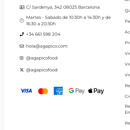
C/ Sardenya, 342 08025 Barcelona
Qu
Martes - Sabado de 10:30h a 14:30h y de
Pa
16:30 a 20:30h
Ac
+34 661 598 204
Pr
hola@agapico.com
Vi
@agapicofood
Vi
@agapicofood
Vi
Re
Cr
Re
Em
Re