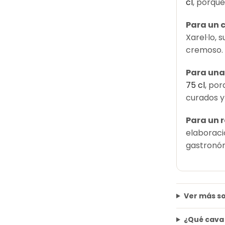
cl
, porque
Para un c
Xarel·lo, 
cremoso.
Para una
75 cl
, po
curados y
Para un r
elaboraci
gastronóm
Ver más so
¿Qué cava 