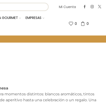
Mi Cuenta
IA GOURMET
EMPRESAS
0
0
Regresa A La Página Anterior
 mesa
ra momentos distintos: blancos aromáticos, tintos
e aperitivo hasta una celebración o un regalo. Una