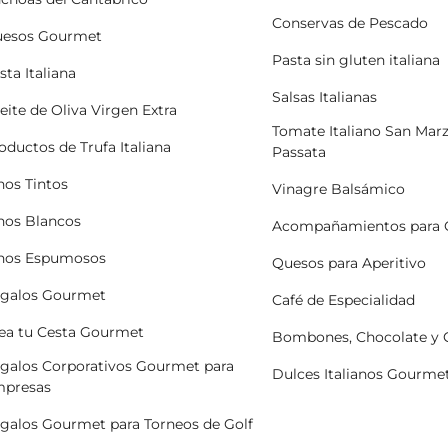
Conservas de Pescado
esos Gourmet
Pasta sin gluten italiana
sta Italiana
Salsas Italianas
eite de Oliva Virgen Extra
Tomate Italiano San Mar
oductos de Trufa Italiana
Passata
nos Tintos
Vinagre Balsámico
nos Blancos
Acompañamientos para 
nos Espumosos
Quesos para Aperitivo
galos Gourmet
Café de Especialidad
ea tu Cesta Gourmet
Bombones, Chocolate y
galos Corporativos Gourmet para
Dulces Italianos Gourme
presas
galos Gourmet para Torneos de Golf