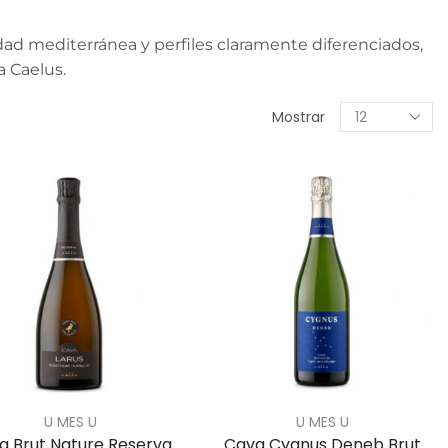
ad mediterránea y perfiles claramente diferenciados,
a Caelus.
Mostrar
U MES U
U MES U
a Brut Nature Reserva
Cava Cygnus Deneb Brut