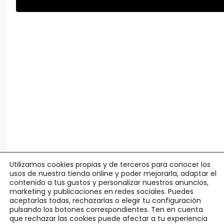
Utilizamos cookies propias y de terceros para conocer los
usos de nuestra tienda online y poder mejorarla, adaptar el
contenido a tus gustos y personalizar nuestros anuncios,
marketing y publicaciones en redes sociales. Puedes
aceptarlas todas, rechazarlas o elegir tu configuración
pulsando los botones correspondientes. Ten en cuenta
© Agápico -
Legal y Privacidad
·
Política Cookies
·
Condiciones
que rechazar las cookies puede afectar a tu experiencia
Uso
·
Pedidos y Devoluciones