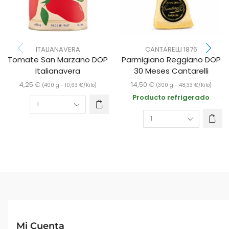
ITALIANAVERA
CANTARELLI 1876
Tomate San Marzano DOP
Parmigiano Reggiano DOP
Italianavera
30 Meses Cantarelli
4,25
€
14,50
€
(400 g -
10,63
€
/Kilo)
(300 g -
48,33
€
/Kilo)
Producto refrigerado
Mi Cuenta