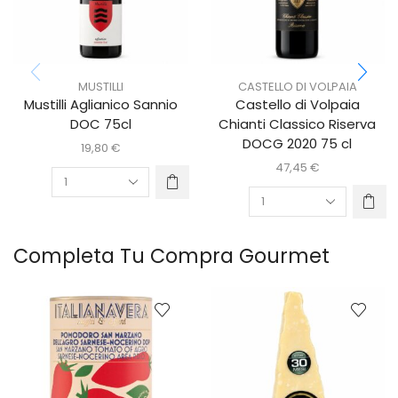
MUSTILLI
CASTELLO DI VOLPAIA
Mustilli Aglianico Sannio
Castello di Volpaia
DOC 75cl
Chianti Classico Riserva
DOCG 2020 75 cl
19,80
€
47,45
€
Completa Tu Compra Gourmet