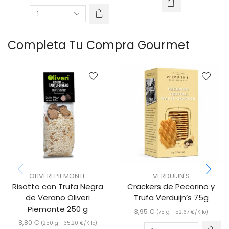
Completa Tu Compra Gourmet
OLIVERI PIEMONTE
VERDUIJN'S
Risotto con Trufa Negra
Crackers de Pecorino y
de Verano Oliveri
Trufa Verduijn’s 75g
Piemonte 250 g
3,95
€
(75 g -
52,67
€
/Kilo)
8,80
€
(250 g -
35,20
€
/Kilo)