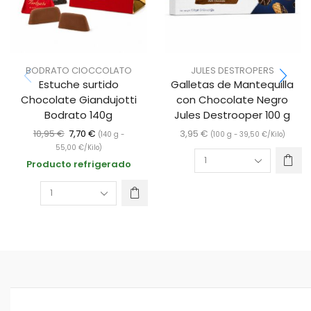
BODRATO CIOCCOLATO
JULES DESTROPERS
Estuche surtido
Galletas de Mantequilla
Chocolate Giandujotti
con Chocolate Negro
Bodrato 140g
Jules Destrooper 100 g
10,95
€
7,70
€
3,95
€
(140 g -
(100 g -
39,50
€
/Kilo)
55,00
€
/Kilo)
Producto refrigerado