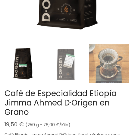
Café de Especialidad Etiopía
Jimma Ahmed D·Origen en
Grano
19,50
€
(250 g -
78,00
€
/Kilo)
Café Etiopía Jimma Ahmed D·Origen, floral, afrutado y muy