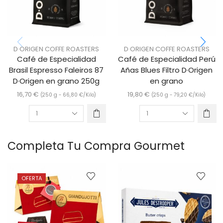
D·ORIGEN COFFE ROASTERS
D·ORIGEN COFFE ROASTERS
Café de Especialidad
Café de Especialidad Perú
Brasil Espresso Faleiros 87
Añas Blues Filtro D·Origen
D·Origen en grano 250g
en grano
16,70
€
19,80
€
(250 g -
66,80
€
/Kilo)
(250 g -
79,20
€
/Kilo)
Completa Tu Compra Gourmet
OFERTA