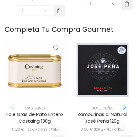
Completa Tu Compra Gourmet
CASTAING
JOSE PEÑA
Foie Gras de Pato Entero
Zamburiñas al Natural
Castaing 130g
José Peña 120g
41,20
€
8,60
€
(130 g -
316,92
€
/Kilo)
(120 g -
71,67
€
/Kilo)