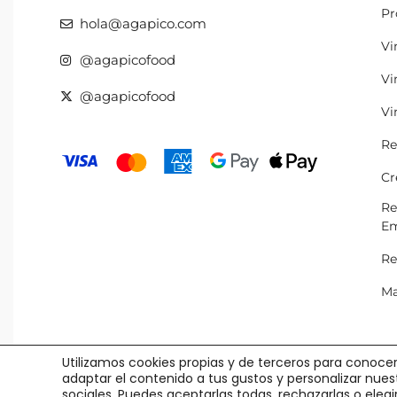
Pr
hola@agapico.com
Vi
@agapicofood
Vi
@agapicofood
Vi
Re
Cr
Re
Em
Re
Ma
Utilizamos cookies propias y de terceros para conocer
adaptar el contenido a tus gustos y personalizar nue
sociales. Puedes aceptarlas todas, rechazarlas o eleg