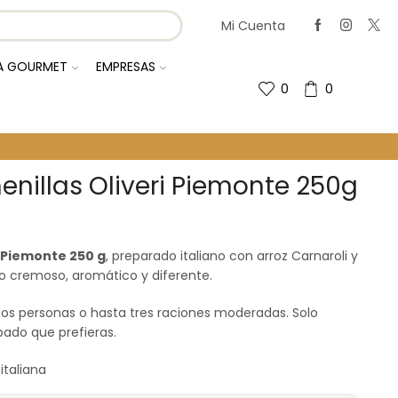
Mi Cuenta
IA GOURMET
EMPRESAS
0
0
enillas Oliveri Piemonte 250g
i Piemonte 250 g
, preparado italiano con arroz Carnaroli y
to cremoso, aromático y diferente.
dos personas o hasta tres raciones moderadas. Solo
bado que prefieras.
italiana