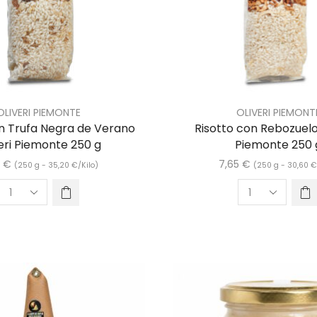
OLIVERI PIEMONTE
OLIVERI PIEMONT
on Trufa Negra de Verano
Risotto con Rebozuelo
eri Piemonte 250 g
Piemonte 250 
0
€
7,65
€
(250 g -
35,20
€
/Kilo)
(250 g -
30,60