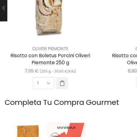
OLIVERI PIEMONTE
Risotto con Boletus Porcini Oliveri
Risotto c
Piemonte 250 g
Oliv
7,65
€
8,8
(250 g -
30,60
€
/Kilo)
Completa Tu Compra Gourmet