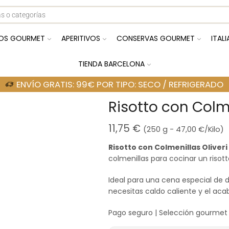
OS GOURMET
APERITIVOS
CONSERVAS GOURMET
ITAL
TIENDA BARCELONA
ENVÍO GRATIS: 99€ POR TIPO: SECO / REFRIGERADO
Risotto con Colm
11,75
€
(250 g -
47,00
€
/Kilo)
Risotto con Colmenillas Oliver
colmenillas para cocinar un risot
Ideal para una cena especial de 
necesitas caldo caliente y el aca
Pago seguro | Selección gourmet 