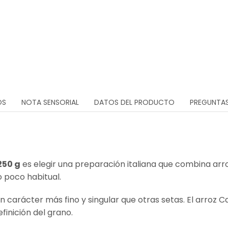
OS
NOTA SENSORIAL
DATOS DEL PRODUCTO
PREGUNTAS
250 g
es elegir una preparación italiana que combina arro
 poco habitual.
 carácter más fino y singular que otras setas. El arroz 
finición del grano.