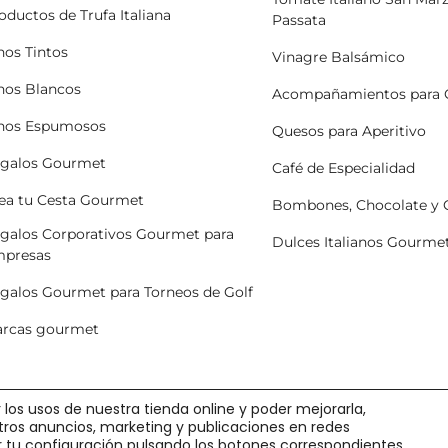
oductos de Trufa Italiana
Passata
nos Tintos
Vinagre Balsámico
nos Blancos
Acompañamientos para 
nos Espumosos
Quesos para Aperitivo
galos Gourmet
Café de Especialidad
ea tu Cesta Gourmet
Bombones, Chocolate y
galos Corporativos Gourmet para
Dulces Italianos Gourme
presas
galos Gourmet para Torneos de Golf
rcas gourmet
 los usos de nuestra tienda online y poder mejorarla,
stros anuncios, marketing y publicaciones en redes
ir tu configuración pulsando los botones correspondientes.