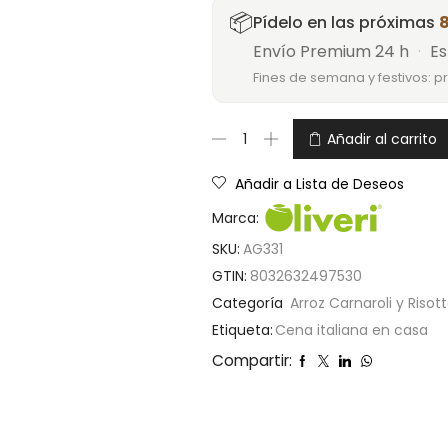
📦
Pídelo en las próximas
8
Envío Premium 24 h
·
Es
Fines de semana y festivos: p
Añadir al carrito
Añadir a Lista de Deseos
Marca:
SKU:
AG331
GTIN:
8032632497530
Categoría
Arroz Carnaroli y Risott
Etiqueta:
Cena italiana en casa
Compartir: