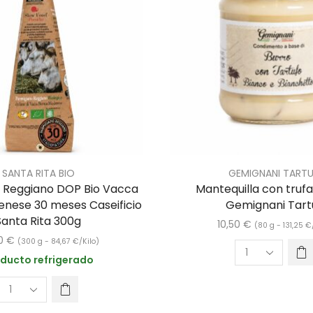
SANTA RITA BIO
GEMIGNANI TARTU
 Reggiano DOP Bio Vacca
Mantequilla con truf
nese 30 meses Caseificio
Gemignani Tartu
Santa Rita 300g
10,50
€
(80 g -
131,25
€
40
€
(300 g -
84,67
€
/Kilo)
ducto refrigerado