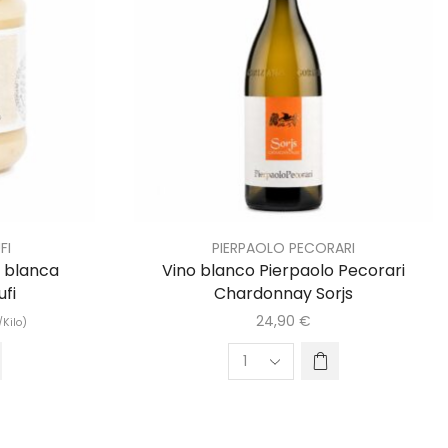
FI
PIERPAOLO PECORARI
a blanca
Vino blanco Pierpaolo Pecorari
fi
Chardonnay Sorjs
24,90
€
/Kilo)