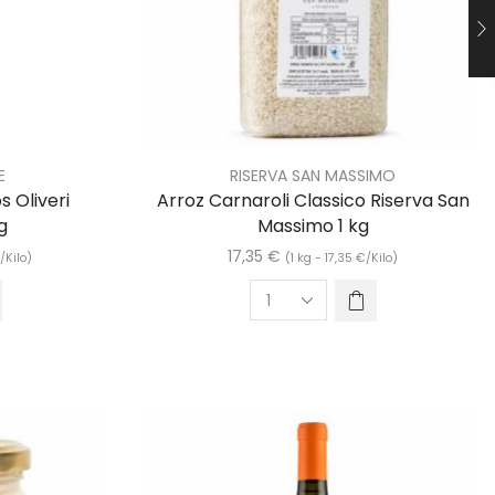
E
RISERVA SAN MASSIMO
s Oliveri
Arroz Carnaroli Classico Riserva San
g
Massimo 1 kg
17,35
€
€
/Kilo)
(1 kg -
17,35
€
/Kilo)