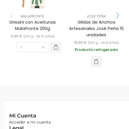
MALAFRONTE
JOSE PEÑA
Grissini con Aceitunas
Gildas de Anchoa
Malafronte 200g
Artesanales José Peña 15
unidades
9,95
€
(200 g -
49,75
€
/Kilo)
19,90
€
(550 g -
36,18
€
/Kilo)
Producto refrigerado
Mi Cuenta
Acceder a mi cuenta
Legal