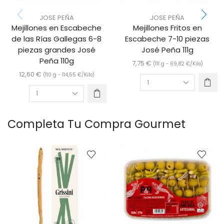
JOSE PEÑA
JOSE PEÑA
Mejillones en Escabeche
Mejillones Fritos en
de las Rías Gallegas 6-8
Escabeche 7-10 piezas
piezas grandes José
José Peña 111g
Peña 110g
7,75
€
(111 g -
69,82
€
/Kilo)
12,60
€
(110 g -
114,55
€
/Kilo)
Completa Tu Compra Gourmet