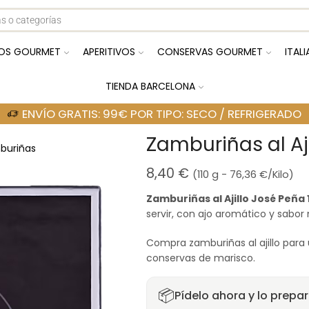
OS GOURMET
APERITIVOS
CONSERVAS GOURMET
ITAL
TIENDA BARCELONA
ENVÍO GRATIS: 99€ POR TIPO: SECO / REFRIGERADO
Zamburiñas al Aji
buriñas
8,40
€
(110 g -
76,36
€
/Kilo)
Zamburiñas al Ajillo José Peña 
servir, con ajo aromático y sabor
Compra zamburiñas al ajillo para 
conservas de marisco.
📦
Pídelo ahora y lo prepa