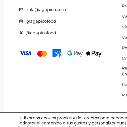
Pr
hola@agapico.com
Vi
@agapicofood
Vi
@agapicofood
Vi
Re
Cr
Re
Em
Re
Ma
Utilizamos cookies propias y de terceros para conocer
adaptar el contenido a tus gustos y personalizar nue