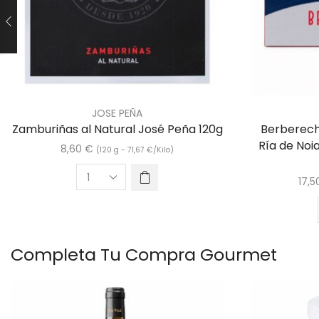
JOSE PEÑA
Zamburiñas al Natural José Peña 120g
Berberecho
Ría de Noi
8,60
€
(120 g -
71,67
€
/Kilo)
17,
Completa Tu Compra Gourmet