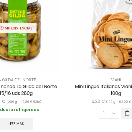
SIN EXISTENCIAS
A GILDA DEL NORTE
VIANI
Anchoa La Gilda del Norte
Mini Lingue Italianas Via
15/16 uds 280g
100g
0
€
6,20
€
(280 g -
42,86
€
/Kilo)
(100 g -
62,00
€
ducto refrigerado
LEER MÁS