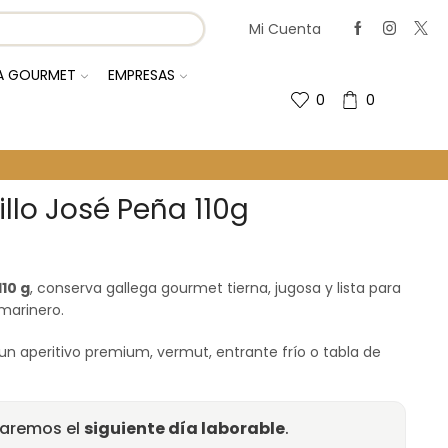
Mi Cuenta
IA GOURMET
EMPRESAS
0
0
llo José Peña 110g
110 g
, conserva gallega gourmet tierna, jugosa y lista para
 marinero.
un aperitivo premium, vermut, entrante frío o tabla de
raremos el
siguiente día laborable
.