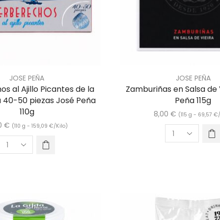
JOSE PEÑA
JOSE PEÑA
s al Ajillo Picantes de la
Zamburiñas en Salsa de 
a 40-50 piezas José Peña
Peña 115g
110g
8,00
€
(115 g -
69,57
€
50
€
(110 g -
159,09
€
/Kilo)