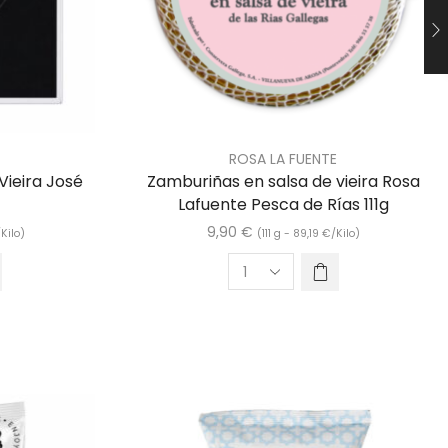
ROSA LA FUENTE
Vieira José
Zamburiñas en salsa de vieira Rosa
Lafuente Pesca de Rías 111g
9,90
€
/Kilo)
(111 g -
89,19
€
/Kilo)