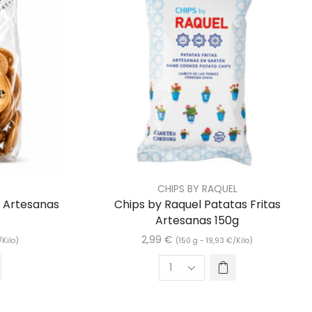
CHIPS BY RAQUEL
ni Artesanas
Chips by Raquel Patatas Fritas
Artesanas 150g
2,99
€
/Kilo)
(150 g -
19,93
€
/Kilo)