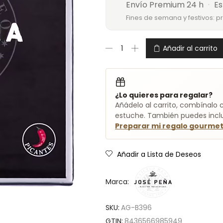
Envío Premium 24 h
·
Es
Fines de semana y festivos: p
Añadir al carrito
¿Lo quieres para regalar?
Añádelo al carrito, combínalo c
estuche. También puedes inclui
Preparar mi regalo gourme
Añadir a Lista de Deseos
Marca:
SKU:
AG-B396
GTIN:
8436566985949