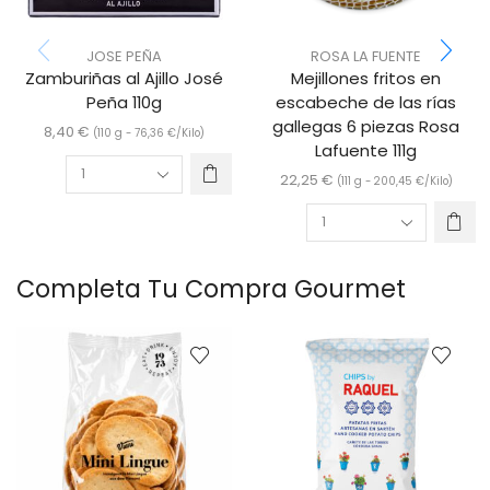
JOSE PEÑA
ROSA LA FUENTE
Zamburiñas al Ajillo José
Mejillones fritos en
Peña 110g
escabeche de las rías
gallegas 6 piezas Rosa
8,40
€
(110 g -
76,36
€
/Kilo)
Lafuente 111g
22,25
€
(111 g -
200,45
€
/Kilo)
Completa Tu Compra Gourmet