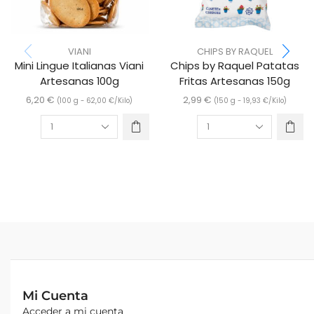
VIANI
CHIPS BY RAQUEL
Mini Lingue Italianas Viani
Chips by Raquel Patatas
Artesanas 100g
Fritas Artesanas 150g
6,20
€
2,99
€
(100 g -
62,00
€
/Kilo)
(150 g -
19,93
€
/Kilo)
Mi Cuenta
Acceder a mi cuenta