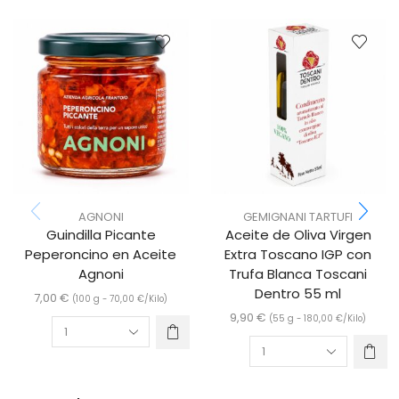
AGNONI
GEMIGNANI TARTUFI
Guindilla Picante
Aceite de Oliva Virgen
Peperoncino en Aceite
Extra Toscano IGP con
Agnoni
Trufa Blanca Toscani
Dentro 55 ml
7,00
€
(100 g -
70,00
€
/Kilo)
9,90
€
(55 g -
180,00
€
/Kilo)