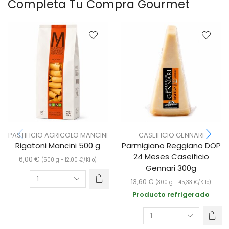
Completa Tu Compra Gourmet
PASTIFICIO AGRICOLO MANCINI
CASEIFICIO GENNARI
Rigatoni Mancini 500 g
Parmigiano Reggiano DOP
24 Meses Caseificio
6,00
€
(500 g -
12,00
€
/Kilo)
Gennari 300g
13,60
€
(300 g -
45,33
€
/Kilo)
Producto refrigerado