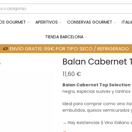
OS GOURMET
APERITIVOS
CONSERVAS GOURMET
ITAL
TIENDA BARCELONA
ENVÍO GRATIS: 99€ POR TIPO: SECO / REFRIGERADO
Balan Cabernet T
o
11,60
€
Balan Cabernet Top Selection 
negra, especias suaves y taninos
Ideal para comprar como vino itali
embutidos, quesos semicurados y
→ Hay existencias || Vino italiano