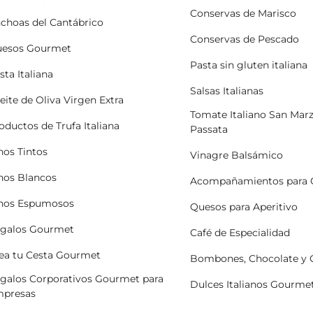
Conservas de Marisco
choas del Cantábrico
Conservas de Pescado
esos Gourmet
Pasta sin gluten italiana
sta Italiana
Salsas Italianas
eite de Oliva Virgen Extra
Tomate Italiano San Mar
oductos de Trufa Italiana
Passata
nos Tintos
Vinagre Balsámico
nos Blancos
Acompañamientos para 
nos Espumosos
Quesos para Aperitivo
galos Gourmet
Café de Especialidad
ea tu Cesta Gourmet
Bombones, Chocolate y
galos Corporativos Gourmet para
Dulces Italianos Gourme
presas