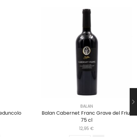
BALAN
Peduncolo
Balan Cabernet Franc Grave del Friuli
75 cl
12,95
€