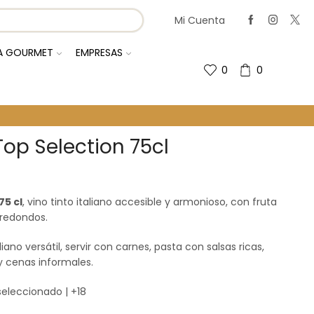
Mi Cuenta
IA GOURMET
EMPRESAS
0
0
op Selection 75cl
75 cl
, vino tinto italiano accesible y armonioso, con fruta
 redondos.
ano versátil, servir con carnes, pasta con salsas ricas,
 cenas informales.
 seleccionado | +18