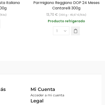
ta Italiana
Parmigiano Reggiano DOP 24 Meses
500g
Cantarelli 300g
13,70
€
/Kilo)
(300 g -
45,67
€
/Kilo)
Producto refrigerado
Más
Mi Cuenta
Acceder a mi cuenta
Legal