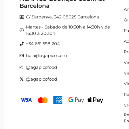
Barcelona
An
C/ Sardenya, 342 08025 Barcelona
Qu
Martes - Sabado de 10:30h a 14:30h y de
Pa
16:30 a 20:30h
Ac
+34 661 598 204
Pr
hola@agapico.com
Vi
@agapicofood
Vi
@agapicofood
Vi
Re
Cr
Re
Em