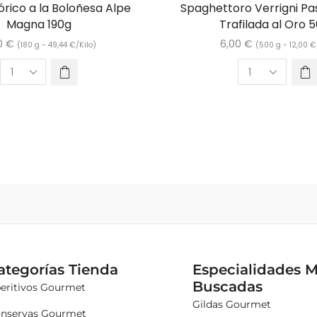
órico a la Boloñesa Alpe
Spaghettoro Verrigni Pas
Magna 190g
Trafilada al Oro 
0
€
6,00
€
(180 g -
49,44
€
/Kilo)
(500 g -
12,00
€
ategorías Tienda
Especialidades 
Buscadas
eritivos Gourmet
Gildas Gourmet
nservas Gourmet