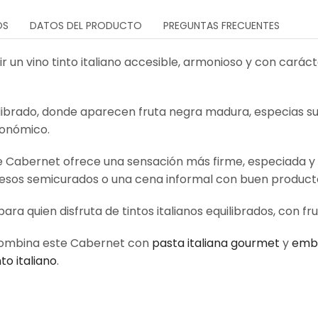
OS
DATOS DEL PRODUCTO
PREGUNTAS FRECUENTES
ir un vino tinto italiano accesible, armonioso y con carác
quilibrado, donde aparecen fruta negra madura, especias s
tronómico.
te Cabernet ofrece una sensación más firme, especiada y
quesos semicurados o una cena informal con buen product
a quien disfruta de tintos italianos equilibrados, con fru
, combina este Cabernet con
pasta italiana gourmet
y
embu
nto italiano
.