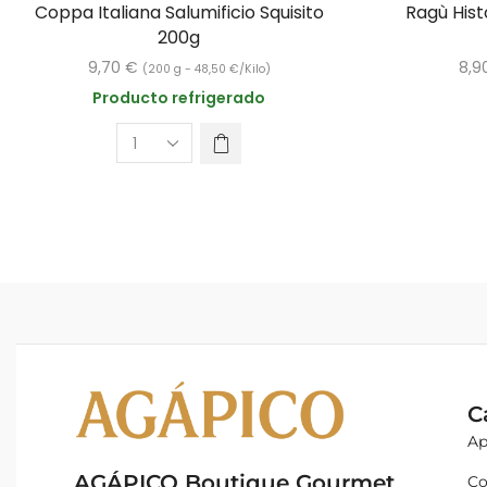
Coppa Italiana Salumificio Squisito
Ragù Hist
200g
9,70
€
8,9
(200 g -
48,50
€
/Kilo)
Producto refrigerado
C
Ap
AGÁPICO Boutique Gourmet
Co